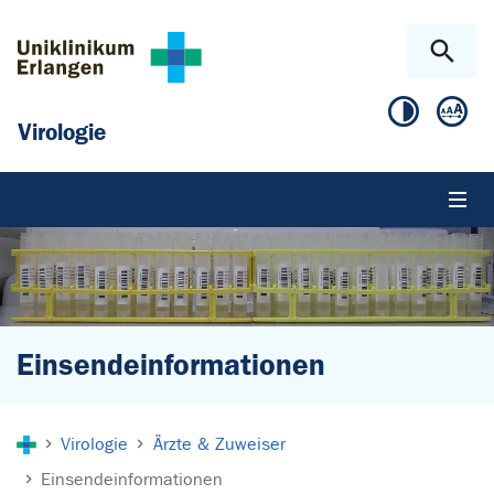
Zum Hauptinhalt springen
Skip to page footer
Virologie
Einsendeinformationen
Sie sind hier:
Virologie
Ärzte & Zuweiser
Einsendeinformationen