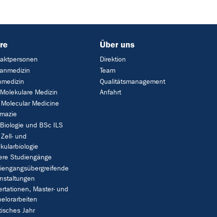
re
Über uns
aktpersonen
Direktion
anmedizin
Team
medizin
Qualitätsmanagement
Molekulare Medizin
Anfahrt
Molecular Medicine
mazie
Biologie und BSc ILS
Zell- und
kularbiologie
ere Studiengänge
iengangsübergreifende
nstaltungen
ertationen, Master- und
elorarbeiten
tisches Jahr