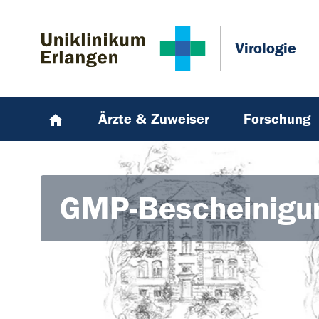
Zum Hauptinhalt springen
Skip to page footer
Virologie
Ärzte & Zuweiser
Forschung
GMP-Bescheinigu