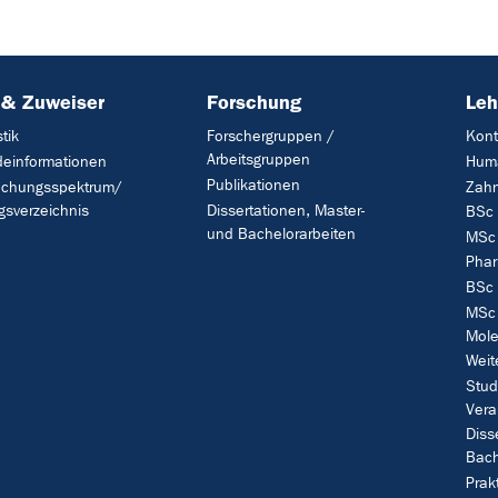
 & Zuweiser
Forschung
Leh
tik
Forschergruppen /
Kont
Arbeitsgruppen
deinformationen
Hum
Publikationen
uchungsspektrum/
Zahn
gsverzeichnis
Dissertationen, Master-
BSc 
und Bachelorarbeiten
MSc 
Phar
BSc 
MSc 
Mole
Weit
Stud
Vera
Diss
Bach
Prak