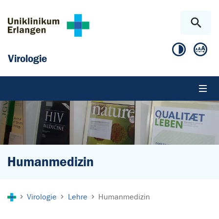
Zum Hauptinhalt springen
Skip to page footer
Virologie
Humanmedizin
Sie sind hier:
Virologie
Lehre
Humanmedizin