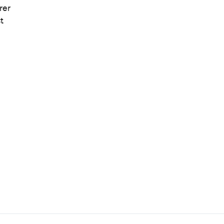
rer
t