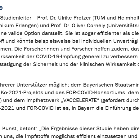
19
udienleiter – Prof. Dr. Ulrike Protzer (TUM und Helmhol
ikum Erlangen) und Prof. Dr. Oliver Cornely (Universitäts
 valide Option darstellt. Sie ist sogar effizienter als die
 und könnte beispielsweise bei individuellen Unverträgl
men. Die Forscherinnen und Forscher hoffen zudem, das
Wirksamkeit der COVID-19-Impfung generell zu verbessern
stätigung der Sicherheit und der klinischen Wirksamkeit 
hrerer Unterstützer möglich: dem Bayerischen Staatsmin
aKo-2021-Projekts und des FOR-COVID-Konsortiums, dem
F) und dem Impfnetzwerk „VACCELERATE“ (gefördert durc
021 und FOR-COVID ist es, in Bayern die Einführung de
d Kunst, betont: „Die Ergebnisse dieser Studie haben dir
 uns, die Impfstoffe möglichst effizient einzusetzen und