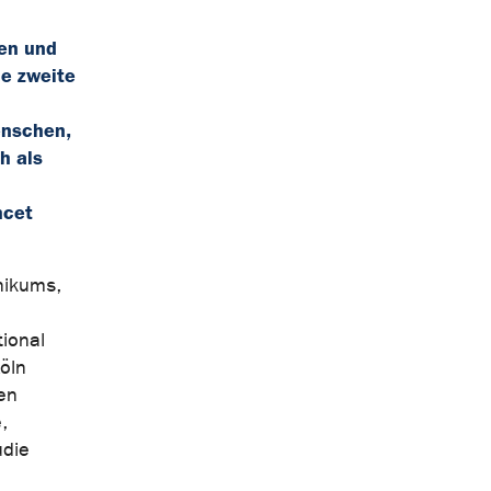
nen und
e zweite
enschen,
h als
ncet
inikums,
tional
öln
en
,
udie