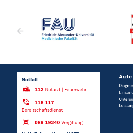
Ärzte
Notfall
Diagnos
112
Notarzt | Feuerwehr
Einsen
Unters
116 117
Leistun
Bereitschaftsdienst
089 19240
Vergiftung