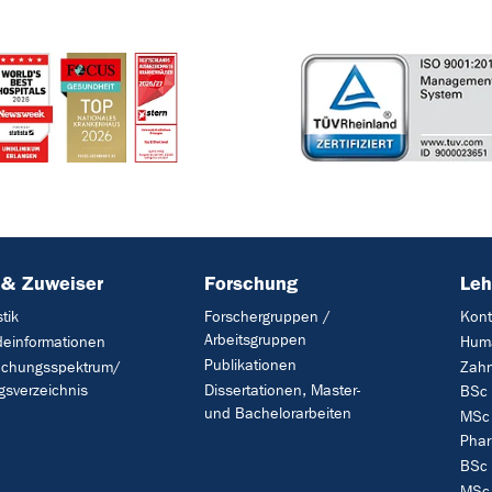
 & Zuweiser
Forschung
Leh
tik
Forschergruppen /
Kont
Arbeitsgruppen
deinformationen
Hum
Publikationen
uchungsspektrum/
Zahn
gsverzeichnis
Dissertationen, Master-
BSc 
und Bachelorarbeiten
MSc 
Phar
BSc 
MSc 