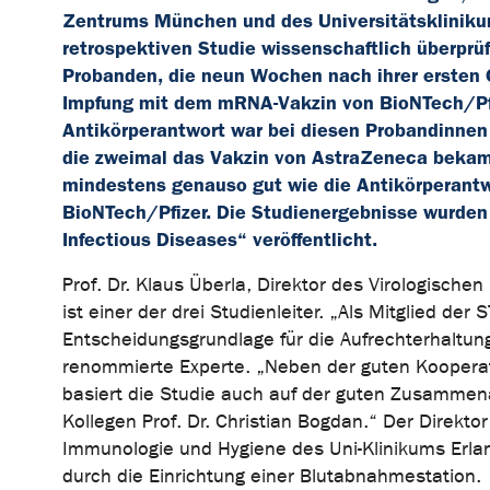
Zentrums München und des Universitätsklinik
retrospektiven Studie wissenschaftlich überprü
Probanden, die neun Wochen nach ihrer ersten
Impfung mit dem mRNA-Vakzin von BioNTech/Pfize
Antikörperantwort war bei diesen Probandinnen
die zweimal das Vakzin von AstraZeneca bekame
mindestens genauso gut wie die Antikörperant
BioNTech/Pfizer. Die Studienergebnisse wurden 
Infectious Diseases“ veröffentlicht.
Prof. Dr. Klaus Überla, Direktor des Virologischen
ist einer der drei Studienleiter. „Als Mitglied der
Entscheidungsgrundlage für die Aufrechterhaltung
renommierte Experte. „Neben der guten Kooperat
basiert die Studie auch auf der guten Zusammen
Kollegen Prof. Dr. Christian Bogdan.“ Der Direktor
Immunologie und Hygiene des Uni-Klinikums Erlang
durch die Einrichtung einer Blutabnahmestation.