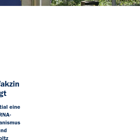
akzin
gt
ial eine
mRNA-
ganismus
und
oltz