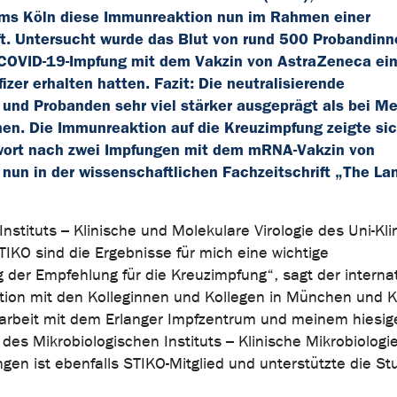
ums Köln diese Immunreaktion nun im Rahmen einer
ft. Untersucht wurde das Blut von rund 500 Probandin
 COVID-19-Impfung mit dem Vakzin von AstraZeneca ein
r erhalten hatten. Fazit: Die neutralisierende
 und Probanden sehr viel stärker ausgeprägt als bei M
n. Die Immunreaktion auf die Kreuzimpfung zeigte sic
wort nach zwei Impfungen mit dem mRNA-Vakzin von
nun in der wissenschaftlichen Fachzeitschrift „The La
 Instituts – Klinische und Molekulare Virologie des Uni-Kl
 STIKO sind die Ergebnisse für mich eine wichtige
 der Empfehlung für die Kreuzimpfung“, sagt der interna
ion mit den Kolleginnen und Kollegen in München und K
arbeit mit dem Erlanger Impfzentrum und meinem hiesig
 des Mikrobiologischen Instituts – Klinische Mikrobiologie
en ist ebenfalls STIKO-Mitglied und unterstützte die St