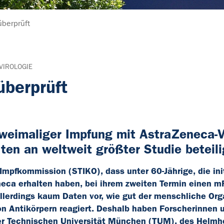
berprüft
VIROLOGIE
berprüft
weimaliger Impfung mit AstraZeneca-V
ten an weltweit größter Studie beteili
mpfkommission (STIKO), dass unter 60-Jährige, die init
eca erhalten haben, bei ihrem zweiten Termin einen 
allerdings kaum Daten vor, wie gut der menschliche Or
on Antikörpern reagiert. Deshalb haben Forscherinnen 
der Technischen Universität München (TUM), des Helmh