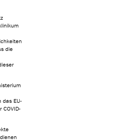
tz
klinikum
ichkeiten
s die
.
dieser
isterium
h das EU-
r COVID-
ekte
 dienen