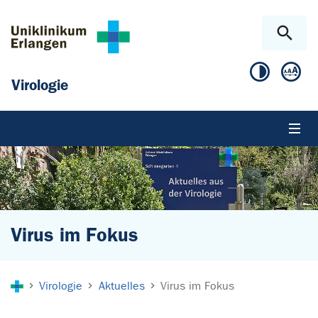
Zum Hauptinhalt springen
Skip to page footer
Virologie
Virus im Fokus
Sie sind hier:
Virologie
Aktuelles
Virus im Fokus